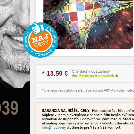
Orientačná dostupnosť:
* 13.59
€
doručenie po Vianociach
🎄
* Uvedená cena titulu je platná pri použití PROMO kódu:
hudo
GARANCIA NAJNIŽŠEJ CENY
- Nestrácajte čas hľadaním 
nájdete v inom slovenskom e-shope nižšiu neakciovú cen
rovnakou dostupnosťou, dorovnáme Vám rozdiel. Stačí n
aktuálnej objednávky a screenshot produktu z daného o
info@hudobny.sk
. Sme tu pre Vás a Váš komfort.