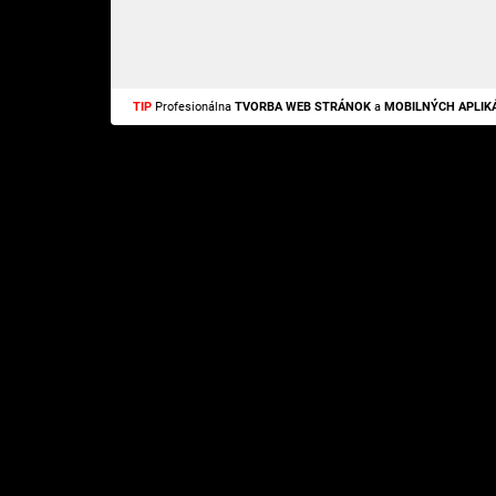
TIP
Profesionálna
TVORBA WEB STRÁNOK
a
MOBILNÝCH APLIKÁ