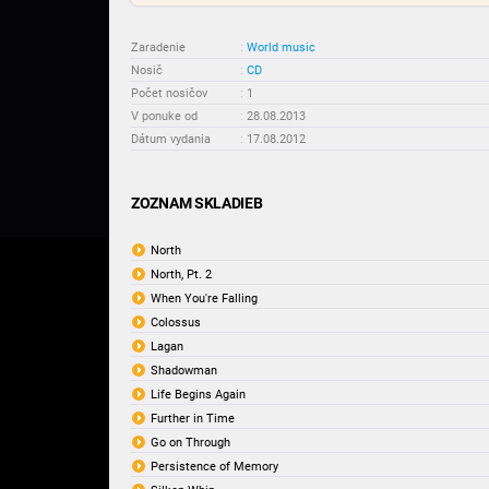
Zaradenie
:
World music
Nosič
:
CD
Počet nosičov
:
1
V ponuke od
:
28.08.2013
Dátum vydania
:
17.08.2012
ZOZNAM SKLADIEB
North
North, Pt. 2
When You're Falling
Colossus
Lagan
Shadowman
Life Begins Again
Further in Time
Go on Through
Persistence of Memory