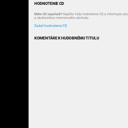
HODNOTENIE CD
Máte CD vypočuté?
Napíšte Vaše hodnotenie CD a informujte ost
a návštevníkov internetového obchodu.
Zadať hodnotenie CD
KOMENTÁRE K HUDOBNÉMU TITULU