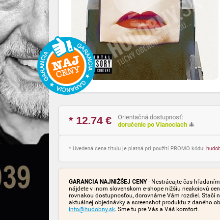
Orientačná dostupnosť:
* 12.74
€
doručenie po Vianociach
🎄
* Uvedená cena titulu je platná pri použití PROMO kódu:
hudo
GARANCIA NAJNIŽŠEJ CENY
- Nestrácajte čas hľadaním 
nájdete v inom slovenskom e-shope nižšiu neakciovú cen
rovnakou dostupnosťou, dorovnáme Vám rozdiel. Stačí n
aktuálnej objednávky a screenshot produktu z daného o
info@hudobny.sk
. Sme tu pre Vás a Váš komfort.