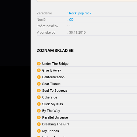
Zaradenie
:
Rock, pop rock
Nosič
:
CD
Počet nosičov
:
1
V ponuke od
:
30.11.2010
ZOZNAM SKLADIEB
Under The Bridge
Give It Away
Californication
Scar Tissue
Soul To Squeeze
Otherside
Suck My Kiss
By The Way
Parallel Universe
Breaking The Girl
My Friends