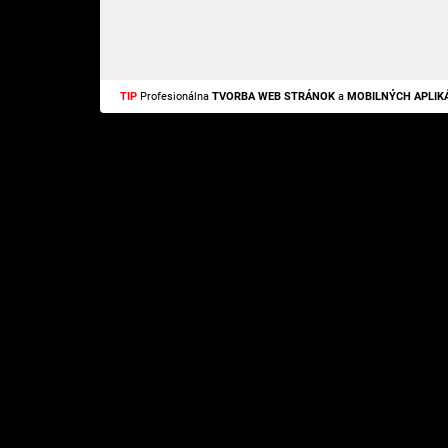
TIP
Profesionálna
TVORBA WEB STRÁNOK
a
MOBILNÝCH APLIKÁ