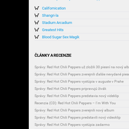
Californication
Shangri-la
Stadium Arcadium
Greatest Hits
Blood Sugar Sex Magik
ČLÁNKY A RECENZIE
Správy: Red Hot Chili Peppers už zložili 30 piesní na nový a
Správy: Red Hot Chili Peppers zverejnili ďalšie nevydané pie
Správy: Red Hot Chili Peppers vystúpia v auguste v Prahe
Správy: Red Hot Chili Peppers pripravujú živák
Správy: Red Hot Chili Peppers predstavia nový videklip
Recenzia (CD): Red Hot Chili Peppers – I´m With You
Správy: Red Hot Chili Peppers zverejnili nový album
Správy: Red Hot Chili Peppers predstavili nový videoklip
Správy: Red Hot Chili Peppers vystúpia zadarmo