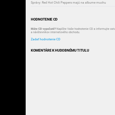
Správy: Red Hot Chili Peppers majú na albume muchu
HODNOTENIE CD
Máte CD vypočuté?
Napíšte Vaše hodnotenie CD a informujte ost
a návštevníkov internetového obchodu.
Zadať hodnotenie CD
KOMENTÁRE K HUDOBNÉMU TITULU