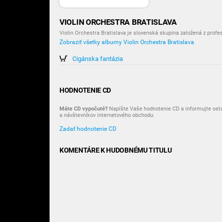
VIOLIN ORCHESTRA BRATISLAVA
Violin Orchestra Bratislava je slovenská skupina založená z profe
Zobraziť všetky albumy Violin Orchestra Bratislava
Cigánska fantázia
HODNOTENIE CD
Máte CD vypočuté?
Napíšte Vaše hodnotenie CD a informujte ost
a návštevníkov internetového obchodu.
Zadať hodnotenie CD
KOMENTÁRE K HUDOBNÉMU TITULU