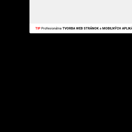
TIP
Profesionálna
TVORBA WEB STRÁNOK
a
MOBILNÝCH APLIKÁ