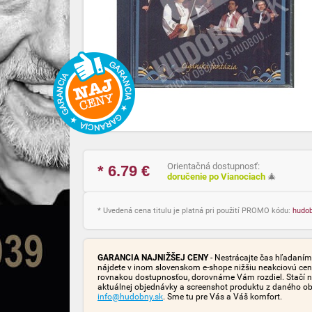
Orientačná dostupnosť:
* 6.79
€
doručenie po Vianociach
🎄
* Uvedená cena titulu je platná pri použití PROMO kódu:
hudo
GARANCIA NAJNIŽŠEJ CENY
- Nestrácajte čas hľadaním 
nájdete v inom slovenskom e-shope nižšiu neakciovú cen
rovnakou dostupnosťou, dorovnáme Vám rozdiel. Stačí n
aktuálnej objednávky a screenshot produktu z daného o
info@hudobny.sk
. Sme tu pre Vás a Váš komfort.