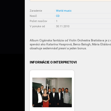
Zaradenie
:
World music
Nosič
:
CD
Počet nosičov
:
1
V ponuke od
:
30.11.2010
Album Cigánska fantázia od Violin Orchestra Bratislava je z
speváci ako Katarína Hasprová, Berco Balogh, Mária Eliášov
obsahuje sedemnásť piesní a jeden bonus.
INFORMÁCIE O INTERPRETOVI