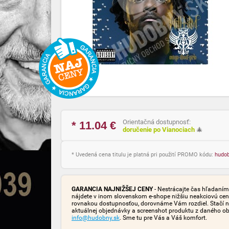
Orientačná dostupnosť:
* 11.04
€
doručenie po Vianociach
🎄
* Uvedená cena titulu je platná pri použití PROMO kódu:
hudo
GARANCIA NAJNIŽŠEJ CENY
- Nestrácajte čas hľadaním 
nájdete v inom slovenskom e-shope nižšiu neakciovú cen
rovnakou dostupnosťou, dorovnáme Vám rozdiel. Stačí n
aktuálnej objednávky a screenshot produktu z daného o
info@hudobny.sk
. Sme tu pre Vás a Váš komfort.