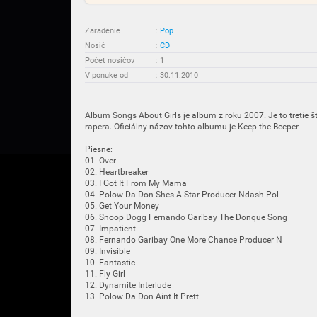
Zaradenie
:
Pop
Nosič
:
CD
Počet nosičov
:
1
V ponuke od
:
30.11.2010
Album Songs About Girls je album z roku 2007. Je to tretie 
rapera. Oficiálny názov tohto albumu je Keep the Beeper.
Piesne:
01. Over
02. Heartbreaker
03. I Got It From My Mama
04. Polow Da Don Shes A Star Producer Ndash Pol
05. Get Your Money
06. Snoop Dogg Fernando Garibay The Donque Song
07. Impatient
08. Fernando Garibay One More Chance Producer N
09. Invisible
10. Fantastic
11. Fly Girl
12. Dynamite Interlude
13. Polow Da Don Aint It Prett