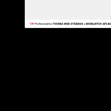
TIP
Profesionálna
TVORBA WEB STRÁNOK
a
MOBILNÝCH APLIKÁ