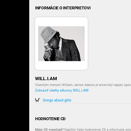
INFORMÁCIE O INTERPRETOVI
WILL.I.AM
Vlasntým menom William James Adams je americký rapper, spevák
Zobraziť všetky albumy WILL.I.AM
Songs about girls
HODNOTENIE CD
Máte CD vypočuté?
Napíšte Vaše hodnotenie CD a informujte ost