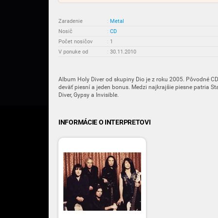
Zaradenie
:
Metal
Nosič
:
CD
Počet nosičov
:
1
V ponuke od
:
30.11.2010
Album Holy Diver od skupiny Dio je z roku 2005. Pôvodné CD
deväť piesní a jeden bonus. Medzi najkrajšie piesne patria S
Diver, Gypsy a Invisible.
INFORMÁCIE O INTERPRETOVI