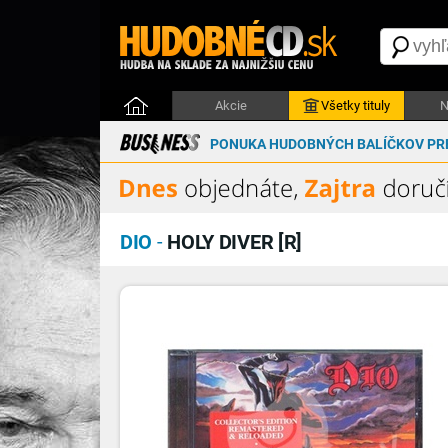
Akcie
Všetky tituly
N
PONUKA HUDOBNÝCH BALÍČKOV PRE
DIO
-
HOLY DIVER [R]