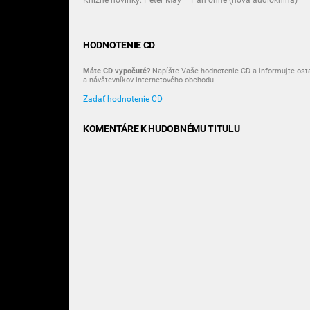
Knižné novinky: Peter May – Pán ohně (nová audiokniha)
HODNOTENIE CD
Máte CD vypočuté?
Napíšte Vaše hodnotenie CD a informujte ost
a návštevníkov internetového obchodu.
Zadať hodnotenie CD
KOMENTÁRE K HUDOBNÉMU TITULU