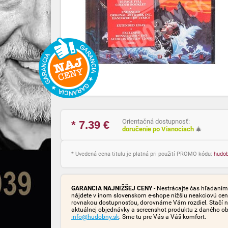
Orientačná dostupnosť:
* 7.39
€
doručenie po Vianociach
🎄
* Uvedená cena titulu je platná pri použití PROMO kódu:
hudo
GARANCIA NAJNIŽŠEJ CENY
- Nestrácajte čas hľadaním 
nájdete v inom slovenskom e-shope nižšiu neakciovú cen
rovnakou dostupnosťou, dorovnáme Vám rozdiel. Stačí n
aktuálnej objednávky a screenshot produktu z daného o
info@hudobny.sk
. Sme tu pre Vás a Váš komfort.