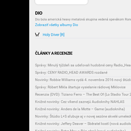
DIO
Dio bola americká heavy metalová skupina vedená spevákom Ro
Zobraziť všetky albumy Dio
Holy Diver [R]
ČLÁNKY A RECENZIE
Správy: CENY RADIO_HEAD AWARDS rozdané
Správy: Róbert Mikla štartuje vysielanie rádiovej Miklovice
Recenzia (DVD): Tiziano Ferro – The Best Of (Lo Stadio Tour 
Knižné novinky: Cez víkend zaznejú Audioknihy NAHLAS
Knižné novinky: Anders de la Motte – Game (audiokniha)
Novinky: Štúdio L+S sľubuje aj v novej sezóne skvelé umeleck
Knižné novinky: Jeffery Deaver – Sběratel kostí (nová audiok