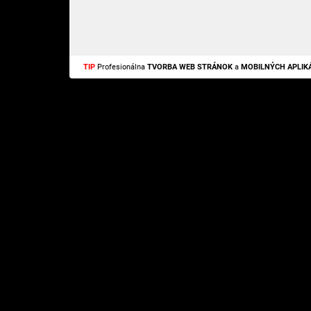
TIP
Profesionálna
TVORBA WEB STRÁNOK
a
MOBILNÝCH APLIKÁ