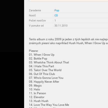
Zaradenie
:
Pop
Nosič
:
CD
Počet nosičov
:
1
V ponuke od
:
30.11.2010
Tento album z roku 2009 je jeden z tých lepších ak nie najle
známych piesní ako napríklad Hush Hush, When I Grow Up a 
Piesne:
01. When I Grow Up
02. Bottle Pop
03. Whatcha Think About That
04. I Hate This Part
05. Takin' Over The World
06. Out Of This Club
07. Who's Gonna Love You
08. Happily Never After
09. Magic
10. Halo
11. In Person
12. Elevator
13. Hush Hush
14. Love The Way You Love Me