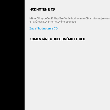
HODNOTENIE CD
Máte CD vypočuté?
Napíšte Vaše hodnotenie CD a informujte ost
a návštevníkov internetového obchodu.
Zadať hodnotenie CD
KOMENTÁRE K HUDOBNÉMU TITULU