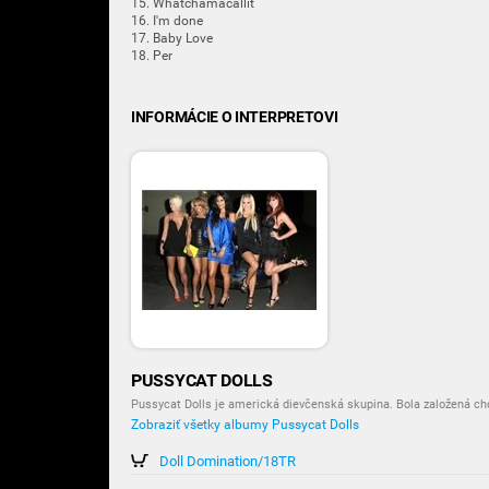
15. Whatchamacallit
16. I'm done
17. Baby Love
18. Per
INFORMÁCIE O INTERPRETOVI
PUSSYCAT DOLLS
Pussycat Dolls je americká dievčenská skupina. Bola založená ch
Zobraziť všetky albumy Pussycat Dolls
Doll Domination/18TR