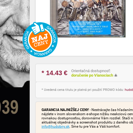
Orientačná dostupnosť:
* 14.43
€
doručenie po Vianociach
🎄
* Uvedená cena titulu je platná pri použití PROMO kódu:
hudo
GARANCIA NAJNIŽŠEJ CENY
- Nestrácajte čas hľadaním 
nájdete v inom slovenskom e-shope nižšiu neakciovú cen
rovnakou dostupnosťou, dorovnáme Vám rozdiel. Stačí n
aktuálnej objednávky a screenshot produktu z daného o
info@hudobny.sk
. Sme tu pre Vás a Váš komfort.