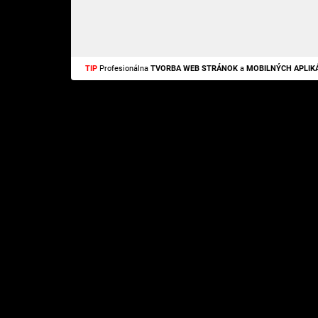
TIP
Profesionálna
TVORBA WEB STRÁNOK
a
MOBILNÝCH APLIKÁ