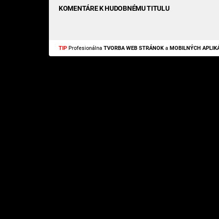
KOMENTÁRE K HUDOBNÉMU TITULU
TIP
Profesionálna
TVORBA WEB STRÁNOK
a
MOBILNÝCH APLIKÁ