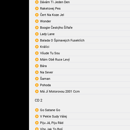
Dávám Ti Jeden Den
Raketovej Pes
Čert Na Koze Jel
Wonder
Boogie Českýho Šífaře
Lady Lane
Balada O Špinavejch Fuseklích
Králíci
Všude Tu Sou
Mám Obě Ruce Levý
Bára
Na Sever
Šaman
Pohoda
Má Jí Motorovou 2001 Ccm
CD 2
Go Satane Go
V Pekle Sudy Válej
Piju Já, Piju Rád
Víte Jak To Bolí