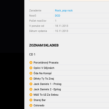
Zaradenie
:
Rock, pop rock
Nosič
:
DCD
Počet nosičov
:
1
V ponuke od
:
18.11.2013
Dátum vydania
:
15.11.2013
ZOZNAM SKLADIEB
CD 1
Porcelánový Prasata
Opilci V Dějinách
Óda Na Konopí
Děvky Ty To Znaj
Jack Daniels 1 - Prolog
Jack Daniels 2 - Epilog
Máš To Už Za Sebou
Starej Bar
Colorado