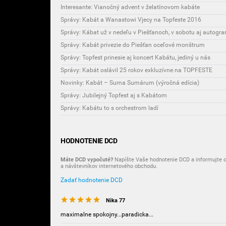
Interesante: Vianočný advent v želatínovom kabáte
Správy: Kabát a Wanastowi Vjecy na Topfeste 2016
Správy: Kábat už v nedeľu v Piešťanoch, v sobotu aj autogr
Správy: Kabát privezie do Piešťan oceľové monštrum
Správy: Topfest prinesie aj koncert Kabátu, jediný u nás
Správy: Kabát oslávil 25 rokov exkluzívne na TOPFESTE
Novinky: Kabát – Suma Sumárum (výročná edícia)
Správy: Jubilejný Topfest aj s Kabátom
Správy: Kabátu to s orchestrom ladí
HODNOTENIE DCD
Máte DCD vypočuté?
Napíšte Vaše hodnotenie DCD a informujte o
a návštevníkov internetového obchodu.
Zadať hodnotenie DCD
Nika 77
maximalne spokojny...paradicka...