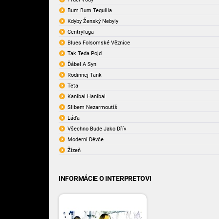
Bum Bum Tequilla
Kdyby Ženský Nebyly
Centryfuga
Blues Folsomské Věznice
Tak Teda Pojď
Ďábel A Syn
Rodinnej Tank
Teta
Kanibal Hanibal
Slibem Nezarmoutíš
Láďa
Všechno Bude Jako Dřív
Moderní Děvče
Žízeň
INFORMÁCIE O INTERPRETOVI