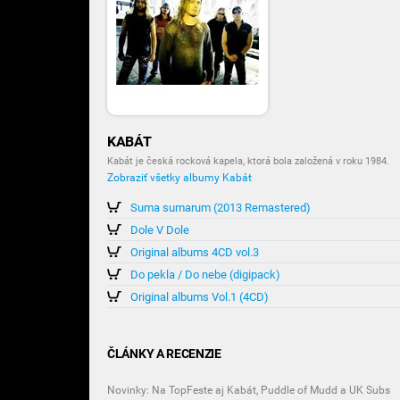
KABÁT
Kabát je česká rocková kapela, ktorá bola založená v roku 1984.
Zobraziť všetky albumy Kabát
Suma sumarum (2013 Remastered)
Dole V Dole
Original albums 4CD vol.3
Do pekla / Do nebe (digipack)
Original albums Vol.1 (4CD)
ČLÁNKY A RECENZIE
Novinky: Na TopFeste aj Kabát, Puddle of Mudd a UK Subs