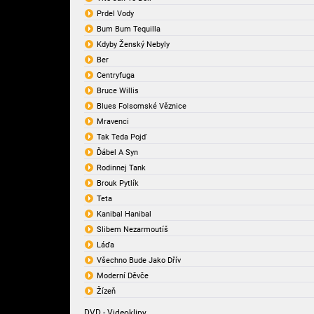
Prdel Vody
Bum Bum Tequilla
Kdyby Ženský Nebyly
Ber
Centryfuga
Bruce Willis
Blues Folsomské Věznice
Mravenci
Tak Teda Pojď
Ďábel A Syn
Rodinnej Tank
Brouk Pytlík
Teta
Kanibal Hanibal
Slibem Nezarmoutíš
Láďa
Všechno Bude Jako Dřív
Moderní Děvče
Žízeň
DVD - Videoklipy