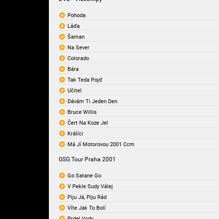
Pohoda
Láďa
Šaman
Na Sever
Colorado
Bára
Tak Teda Pojď
Učitel
Dávám Ti Jeden Den
Bruce Willis
Čert Na Koze Jel
Králíci
Má Jí Motorovou 2001 Ccm
GSG Tour Praha 2001
Go Satane Go
V Pekle Sudy Válej
Piju Já, Piju Rád
Víte Jak To Bolí
Prdel Vody