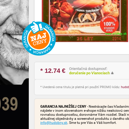
Orientačná dostupnosť:
* 12.74
€
doručenie po Vianociach
🎄
* Uvedená cena titulu je platná pri použití PROMO kódu:
hudo
GARANCIA NAJNIŽŠEJ CENY
- Nestrácajte čas hľadaním 
nájdete v inom slovenskom e-shope nižšiu neakciovú cen
rovnakou dostupnosťou, dorovnáme Vám rozdiel. Stačí n
aktuálnej objednávky a screenshot produktu z daného o
info@hudobny.sk
. Sme tu pre Vás a Váš komfort.