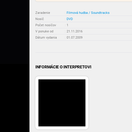
Zaradenie
:
Filmová hudba / Soundtracks
Nosič
:
DVD
Počet nosičov
:
1
V ponuke od
:
21.11.2016
Dátum vydania
:
01.07.2009
INFORMÁCIE O INTERPRETOVI