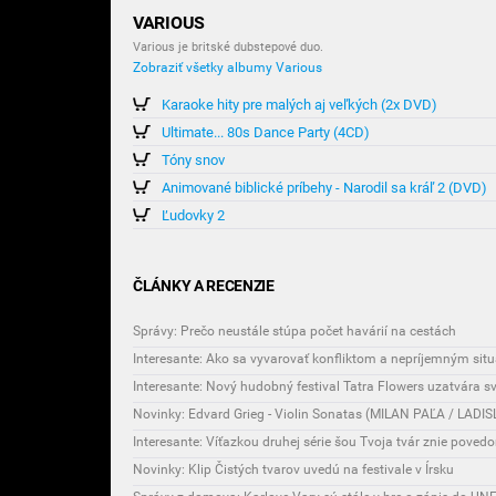
VARIOUS
Various je britské dubstepové duo.
Zobraziť všetky albumy Various
Karaoke hity pre malých aj veľkých (2x DVD)
Ultimate... 80s Dance Party (4CD)
Tóny snov
Animované biblické príbehy - Narodil sa kráľ 2 (DVD)
Ľudovky 2
ČLÁNKY A RECENZIE
Správy: Prečo neustále stúpa počet havárií na cestách
Interesante: Ako sa vyvarovať konfliktom a nepríjemným si
Novinky: Edvard Grieg - Violin Sonatas (MILAN PAĽA / LAD
Interesante: Víťazkou druhej série šou Tvoja tvár znie povedo
Novinky: Klip Čistých tvarov uvedú na festivale v Írsku