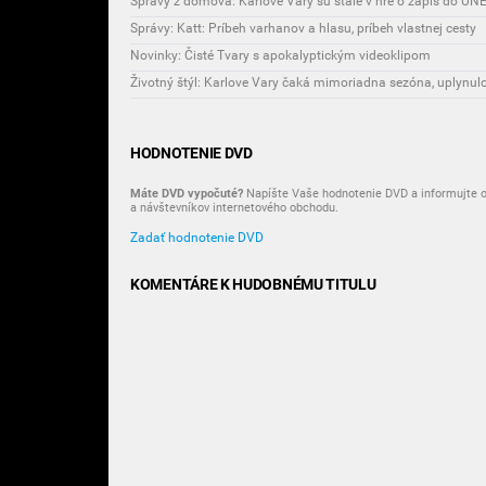
Správy z domova: Karlove Vary sú stále v hre o zápis do U
Správy: Katt: Príbeh varhanov a hlasu, príbeh vlastnej cesty
Novinky: Čisté Tvary s apokalyptickým videoklipom
HODNOTENIE DVD
Máte DVD vypočuté?
Napíšte Vaše hodnotenie DVD a informujte o
a návštevníkov internetového obchodu.
Zadať hodnotenie DVD
KOMENTÁRE K HUDOBNÉMU TITULU