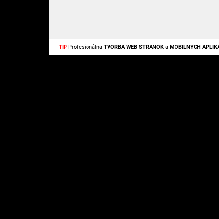
TIP
Profesionálna
TVORBA WEB STRÁNOK
a
MOBILNÝCH APLIKÁ