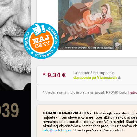
Orientačná dostupnosť:
* 9.34
€
doručenie po Vianociach
🎄
* Uvedená cena titulu je platná pri použití PROMO kódu:
hudo
GARANCIA NAJNIŽŠEJ CENY
- Nestrácajte čas hľadaním 
nájdete v inom slovenskom e-shope nižšiu neakciovú cen
rovnakou dostupnosťou, dorovnáme Vám rozdiel. Stačí n
aktuálnej objednávky a screenshot produktu z daného o
info@hudobny.sk
. Sme tu pre Vás a Váš komfort.