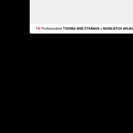
TIP
Profesionálna
TVORBA WEB STRÁNOK
a
MOBILNÝCH APLIKÁ