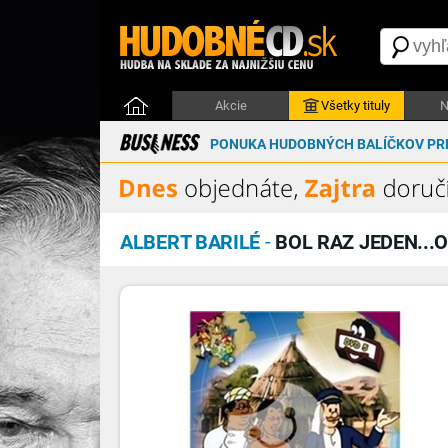
Akcie
Všetky tituly
N
PONUKA HUDOBNÝCH BALÍČKOV PRE
ALBERT BARILÉ
-
BOL RAZ JEDEN...