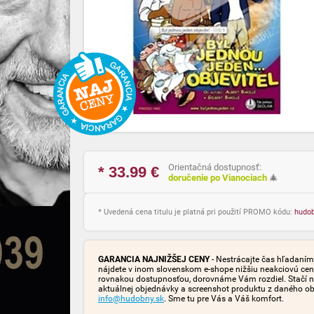
Orientačná dostupnosť:
* 33.99
€
doručenie po Vianociach
🎄
* Uvedená cena titulu je platná pri použití PROMO kódu:
hudo
GARANCIA NAJNIŽŠEJ CENY
- Nestrácajte čas hľadaním 
nájdete v inom slovenskom e-shope nižšiu neakciovú cen
rovnakou dostupnosťou, dorovnáme Vám rozdiel. Stačí n
aktuálnej objednávky a screenshot produktu z daného o
info@hudobny.sk
. Sme tu pre Vás a Váš komfort.