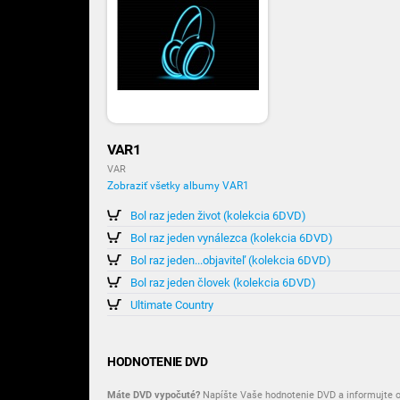
VAR1
VAR
Zobraziť všetky albumy VAR1
Bol raz jeden život (kolekcia 6DVD)
Bol raz jeden vynálezca (kolekcia 6DVD)
Bol raz jeden...objaviteľ (kolekcia 6DVD)
Bol raz jeden človek (kolekcia 6DVD)
Ultimate Country
HODNOTENIE DVD
Máte DVD vypočuté?
Napíšte Vaše hodnotenie DVD a informujte o