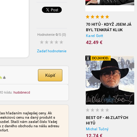
70 HITŮ - KDYŽ JSEM JÁ
BYL TENKRÁT KLUK
Hodnotenie
0
/5 (
0
)
(3CD)
Karel Gott
42.49 €
Zadať hodnotenie
Kúpiť
ch
🎄
OMO kódu:
hudobnecd
čas hľadaním najlepšej ceny. Ak
neakciovú cenu na daný produkt s
BEST OF - 46 ZLATÝCH
iel. Stačí nám zaslať číslo Vašej
HITŮ
tu z daného obchodu na nášu adresu
Michal Tučný
mfort.
12.74 €