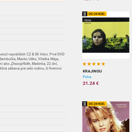
rzií najväčších CZ & SK hitov. Prvé DVD
 „Bambuľka, Macko Uško, Včielka Maja,
i ako „Discopříběh, Mašinka, 22 dní,
ektná zábava pre celú rodinu, či firemnú
KRAJINOU
Peha
21.24 €