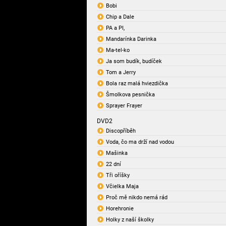
Bobi
Chip a Dale
PA a PI,
Mandarínka Darinka
Ma-tel-ko
Ja som budík, budíček
Tom a Jerry
Bola raz malá hviezdička
Šmolkova pesnička
Sprayer Frayer
DVD2
Discopříběh
Voda, čo ma drží nad vodou
Mašinka
22 dní
Tři oříšky
Včielka Maja
Proč mě nikdo nemá rád
Horehronie
Holky z naší školky