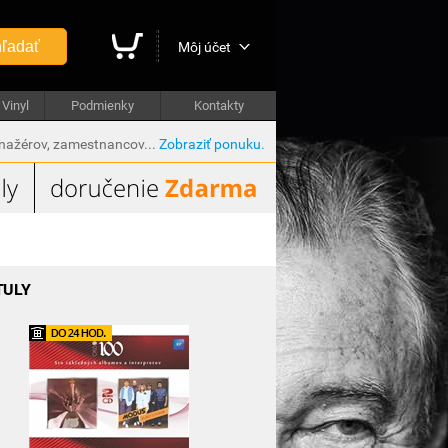
ľadať
Môj účet
Vinyl
Podmienky
Kontakty
anažérov, zamestnancov...
Zobraziť ponuku.
TULY