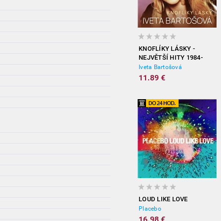
KNOFLÍKY LÁSKY -
NEJVĚTŠÍ HITY 1984-
2012
Iveta Bartošová
11.89 €
LOUD LIKE LOVE
Placebo
16.98 €