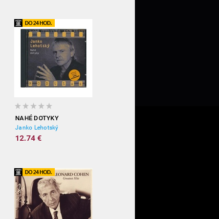
NAHÉ DOTYKY
Janko Lehotský
12.74 €