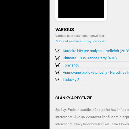
VARIOUS
Various je britské dubstepové duo.
Zobraziť všetky albumy Various
Karaoke hity pre malých aj veľkých (2x 
Ultimate... 80s Dance Party (4CD)
Tóny snov
Animované biblické príbehy - Narodil sa 
Ľudovky 2
ČLÁNKY A RECENZIE
Správy: Prečo neustále stúpa počet havárií na 
Interesante: Ako sa vyvarovať konfliktom a ne