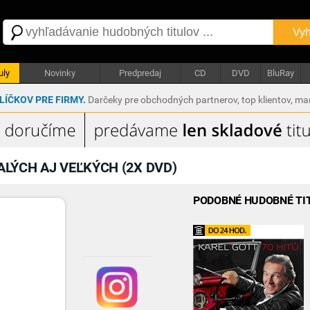
Vyh
uly
Novinky
Predpredaj
CD
DVD
BluRay
ÍČKOV PRE FIRMY.
Darčeky pre obchodných partnerov, top klientov, m
LÝCH AJ VEĽKÝCH (2X DVD)
PODOBNÉ HUDOBNÉ TI