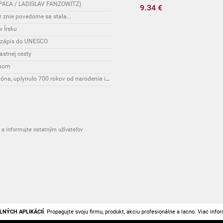
AN PAĽA / LADISLAV FANZOWITZ)
9.34 €
r znie povedome sa stala...
v Írsku
o zápis do UNESCO
astnej cesty
ipom
Životný štýl: Karlove Vary čaká mimoriadna sezóna, uplynulo 700 rokov od narodenia ich zakladateľa
a informujte ostatným užívateľov
LNÝCH APLIKÁCIÍ
. Propagujte svoju firmu, produkt, akciu profesionálne a lacno. Viac info