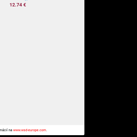
12.74 €
rmácií na
www.wsd-europe.com
.