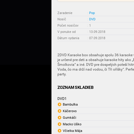
Zaradenie
:
Pop
Nosič
:
DVD
Počet nosičov
:
1
V ponuke od
:
13.09.2018
Dátum vydania
:
07.09.2018
2DVD Karaoke box obsahuje spolu 36 karaoke ve
je určené pre deti a obsahuje karaoke hity ako
Šmolkovia“ a iné. DVD pre dospelých poteší hitm
Voda, čo ma drží nad vodou, či Tři oříšky“. Perf
party.
ZOZNAM SKLADIEB
DVD1
Bambuľka
Káčerovo
Gumkáči
Macko Uško
Včielka Mája