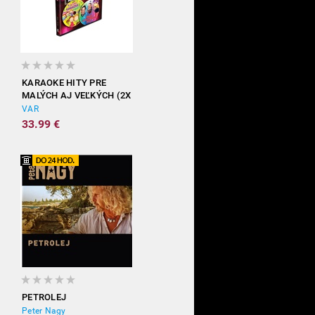
KARAOKE HITY PRE
MALÝCH AJ VEĽKÝCH (2X
DVD)
VAR
33.99 €
PETROLEJ
Peter Nagy