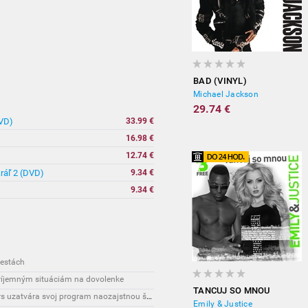
BAD (VINYL)
Michael Jackson
29.74 €
DVD)
33.99 €
16.98 €
12.74 €
kráľ 2 (DVD)
9.34 €
9.34 €
cestách
príjemným situáciám na dovolenke
TANCUJ SO MNOU
Interesante: Nový hudobný festival Tatra Flowers uzatvára svoj program naozajstnou špecialitou:
Emily & Justice