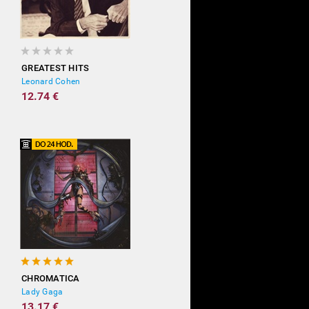
GREATEST HITS
Leonard Cohen
12.74 €
CHROMATICA
Lady Gaga
13.17 €