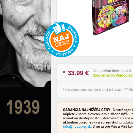
Orientačná dostupnosť:
* 33.99
€
doručenie po Vianocia
* Uvedená cena titulu je platná pri použití PR
GARANCIA NAJNIŽŠEJ CENY
- Nestrácajte 
nájdete v inom slovenskom e-shope nižšiu 
rovnakou dostupnosťou, dorovnáme Vám rozd
aktuálnej objednávky a screenshot produk
info@hudobny.sk
. Sme tu pre Vás a Váš ko