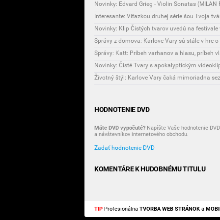
Novinky: Edvard Grieg - Violin Sonatas (MIL
Interesante: Víťazkou druhej série šou Tvoja tvá
Novinky: Klip Čistých tvarov uvedú na festivale 
Správy z domova: Karlove Vary sú stále v hre 
Správy: Katt: Príbeh varhanov a hlasu, príbeh vl
Novinky: Čisté Tvary s apokalyptickým videokl
HODNOTENIE DVD
Máte DVD vypočuté?
Napíšte Vaše hodnotenie DVD 
a návštevníkov internetového obchodu.
Zadať hodnotenie DVD
KOMENTÁRE K HUDOBNÉMU TITULU
TIP
Profesionálna
TVORBA WEB STRÁNOK
a
MOBI