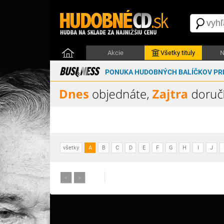
Akcie
Všetky tituly
N
PONUKA HUDOBNÝCH BALÍČKOV PRE
všetky
A
B
C
D
E
F
G
H
I
J
<
>