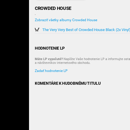
CROWDED HOUSE
-
Zobraziť všetky albumy Crowded House
The Very Very Best of Crowded House Black (2x Vinyl
HODNOTENIE LP
Máte LP vypočuté?
Napíšte Vaše hodnotenie LP a informujte osta
a návštevníkov internetového obchodu.
Zadať hodnotenie LP
KOMENTÁRE K HUDOBNÉMU TITULU