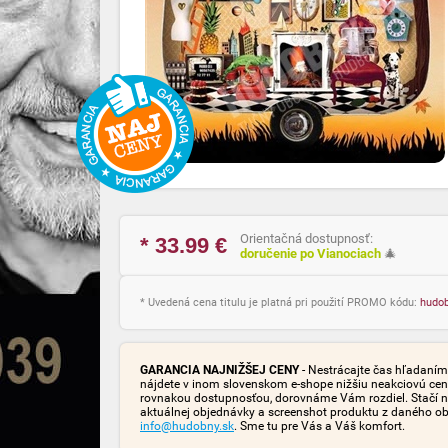
Orientačná dostupnosť:
* 33.99
€
doručenie po Vianociach
🎄
* Uvedená cena titulu je platná pri použití PROMO kódu:
hudo
GARANCIA NAJNIŽŠEJ CENY
- Nestrácajte čas hľadaním 
nájdete v inom slovenskom e-shope nižšiu neakciovú cen
rovnakou dostupnosťou, dorovnáme Vám rozdiel. Stačí n
aktuálnej objednávky a screenshot produktu z daného o
info@hudobny.sk
. Sme tu pre Vás a Váš komfort.