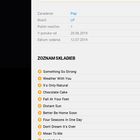
Zaradenie
:
Pop
Nosič
:
LP
Počet nosičov
:
1
V ponuke od
:
20.06.2019
Dátum vydania
:
12.07.2019
ZOZNAM SKLADIEB
Something So Strong
Weather With You
It's Only Natural
Chocolate Cake
Fall At Your Feet
Distant Sun
Better Be Home Soon
Four Seasons In One Day
Don't Dream It's Over
Mean To Me