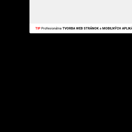
TIP
Profesionálna
TVORBA WEB STRÁNOK
a
MOBILNÝCH APLIKÁ