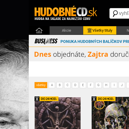
Akcie
Všetky tituly
N
PONUKA HUDOBNÝCH BALÍČKOV PRE
všetky
A
B
C
D
E
F
G
H
I
J